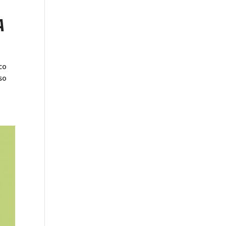
A
co
eso