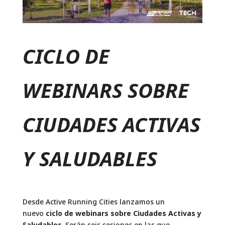
CICLO DE
WEBINARS SOBRE
CIUDADES ACTIVAS
Y SALUDABLES
Desde Active Running Cities lanzamos un
nuevo
ciclo de webinars sobre Ciudades Activas y
Saludables
. Serán seis sesiones en las que